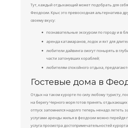
Тут, каждый отдыхающий может подобрать для себя
Феодосии. Крыс это превосходная альтернатива дру
своему вкусу:
познавательные экскурсии по городу и в б
аренда катамаранов, лодок и яхт для длите
любители дайвинга смогут понырять в глуб
части затонувших кораблей;
любителям спокойного отдыха, предлагаютс
Гостевые дома в Фео
Отдых на таком курорте по силу любому туристу, по
на берегу Черного моря готов принять отдыхающих 
отпуск запомнился надолго теперь ненадо лететь за
услугами аренды жилья в феодосии можно перейдя 
услуга просмотра достопримечательностей курорта