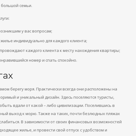
я большой семьи.
луги:
возникшим у вас вопросам;
жилье индивидуально для каждого клиента;
опровождают каждого клиента к месту нахождения квартиры;
онравившийся номер и спать спокойно.
гах
амом берегу моря. Практически всегда они расположены на
оримый и уникальный дизайн. Здесь поселяются туристы,
побыть вдали от какой – либо цивилизации. Поселившись в
ный выход к морю. Также на таких, почти безлюдных пляжах
слабиться. В зависимости от своих финансовых возможностей
ходящее жилье, и провести свой отпуск с удобством и