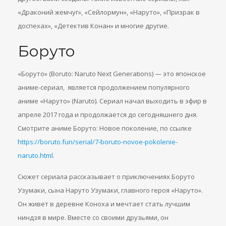
«Драконий жемчуг», «Сейлормун», «Наруто», «Призрак в
доспехах», «Детектив Конан» и многие другие.
Боруто
«Боруто» (Boruto: Naruto Next Generations) — это японское
аниме-сериал, является продолжением популярного
аниме «Наруто» (Naruto). Сериал начал выходить в эфир в
апреле 2017 года и продолжается до сегодняшнего дня.
Смотрите аниме Боруто: Новое поколение, по ссылке
https://boruto.fun/serial/7-boruto-novoe-pokolenie-
naruto.html
.
Сюжет сериала рассказывает о приключениях Боруто
Узумаки, сына Наруто Узумаки, главного героя «Наруто».
Он живет в деревне Коноха и мечтает стать лучшим
ниндзя в мире. Вместе со своими друзьями, он