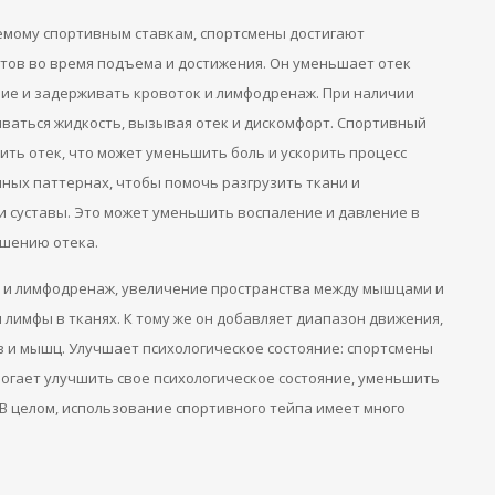
емому спортивным ставкам, спортсмены достигают
тов во время подъема и достижения.
Он уменьшает отек
ние и задерживать кровоток и лимфодренаж.
При наличии
иваться жидкость, вызывая отек и дискомфорт.
Спортивный
ить отек, что может уменьшить боль и ускорить процесс
ных паттернах, чтобы помочь разгрузить ткани и
и суставы.
Это может уменьшить воспаление и давление в
ьшению отека.
и и лимфодренаж, увеличение пространства между мышцами и
 лимфы в тканях.
К тому же он добавляет диапазон движения,
в и мышц.
Улучшает психологическое состояние: спортсмены
могает улучшить свое психологическое состояние, уменьшить
В целом, использование спортивного тейпа имеет много