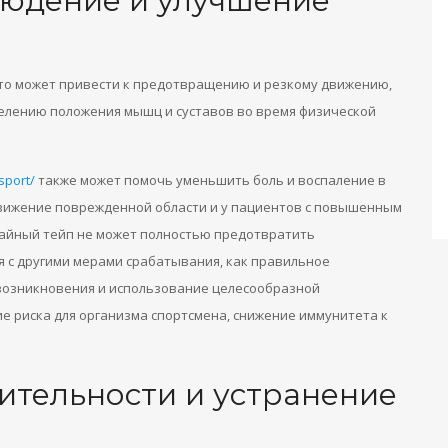
юдение и улучшение
то может привести к предотвращению и резкому движению,
делению положения мышц и суставов во время физической
_sport/
также может помочь уменьшить боль и воспаление в
движение поврежденной области и у пациентов с повышенным
чайный тейп не может полностью предотвратить
я с другими мерами срабатывания, как правильное
возникновения и использование целесообразной
е риска для организма спортсмена, снижение иммунитета к
ительности и устранение