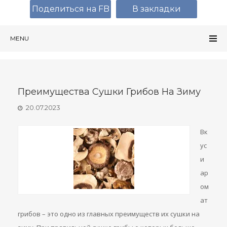
Поделиться на FB
В закладки
MENU
Преимущества Сушки Грибов На Зиму
20.07.2023
Вк
ус
и
ар
ом
ат
грибов – это одно из главных преимуществ их сушки на