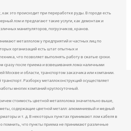
 как это происходит при переработке руды. В городе есть
рный лом и предлагают такие услуги, как демонтаж и
личных манипуляторов, погрузчиков, кранов.
ринимают металлолом у предприятий и частных лиц по
оторых организаций есть штат опытных и
ехника, что позволяет выполнять работу в сжатые сроки.
ом сразу после приема и взвешивания лома наличными
ей Москве и области, транспортом заказчика или компании.
 транспорт. Разборку металлоконструкций осуществляет
работы многих компаний круглосуточный.
Причем стоимость цветной металлолома значительно выше,
едметы, содержащие цветной металл: алюминиевый и медный
рматоры и т. д. В некоторых пунктах принимают лом кабеля в
но помнить, что пункты приема не принимают различные