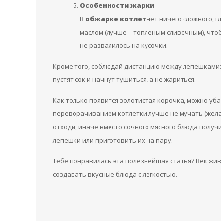
Особенности жарки
В
обжарке котлет
нет ничего сложного, г
маслом (лучше – топленым сливочным), что
не развалилось на кусочки.
Кроме того, соблюдай дистанцию между лепешками: 
пустят сок и начнут тушиться, а не жариться.
Как только появится золотистая корочка, можно уб
переворачиванием котлетки лучше не мучать (желате
отходи, иначе вместо сочного мясного блюда получ
лепешки или приготовить их на пару.
Тебе понравилась эта полезнейшая статья? Век жив
создавать вкусные блюда с легкостью.