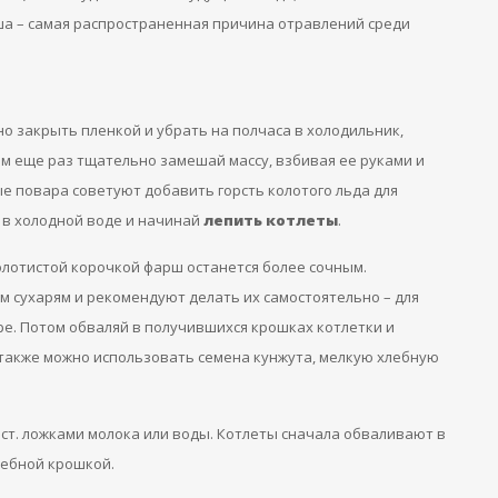
рша – самая распространенная причина отравлений среди
 закрыть пленкой и убрать на полчаса в холодильник,
ом еще раз тщательно замешай массу, взбивая ее руками и
е повара советуют добавить горсть колотого льда для
и в холодной воде и начинай
лепить котлеты
.
олотистой корочкой фарш останется более сочным.
 сухарям и рекомендуют делать их самостоятельно – для
ре. Потом обваляй в получившихся крошках котлетки и
 также можно использовать семена кунжута, мелкую хлебную
-2 ст. ложками молока или воды. Котлеты сначала обваливают в
лебной крошкой.