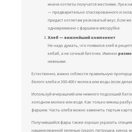
иначе котлеты получатся жесткими. Лука на
— предварительно спассерованного и охлаж
придаст котлетам резковатый вкус. Если ж
одновременно с фаршем в мясорубке.
Хлеб — важнейший компонент
Не надо думать, что появился хлеб в рецеп
кебаб, а не сочный биточек. Именно
размо
нежными.
Естественно, важно соблюсти правильную пропорцию.
белого хлеба и 300-400 г молока или воды (если дел
Используй вчерашний или немного подсохший батон. 
холодном молоке или воде. Как только мякиш разбу
фаршем. Часть хлеба можно заменить тертым карто
Получившийся фарш также хорошо украсить специями
нашинкованной зеленью (укроп, петрушка, кинза, мя