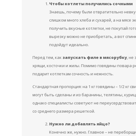
Чтобы котлеты получились сочными
Знаешь, почему были отвратительно невкус
слишком много хлеба и сухарей, а на мясе э
получить вкусные котлетки, не покупай г
вырезку можно не приобретать, а вот спинк
подойдут идеально.
Перед тем, как
запускать филе в мясорубку
, не
хрящи, косточки и жилы. Помимо говядины повара 
подарит котлеткам сочность и нежность.
Стандартная пропорция: на 1 кг говядины – 1/2 кг св
могут быть сделаны и из баранины, телятины, кури
однако специалисты советуют не переусердствова
со среднего размера решеткой.
Нужно ли добавлять яйцо?
Конечно же, нужно. Главное – не переборщит