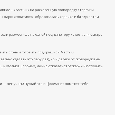
лавное – класть их на раскаленную сковородку с горячим
бы фарш «схватился», образовалась корочка и блюдо потом
если разместишь на одной посудине гору котлет, они быстро
авить огонь и готовить под крышкой. Частым
льно сделать это пару раз), но и далеко от сковородки не
ишь угольки. Впрочем, можно отказаться от жарки и потушить
и — век учись! Пускай эта информация поможет тебе