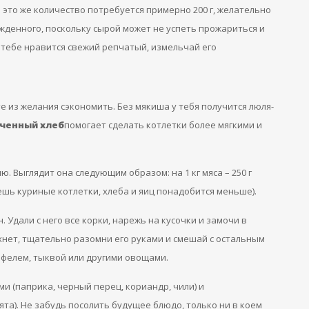
 это же количество потребуется примерно 200 г, желательно
денного, поскольку сырой может не успеть прожариться и
е тебе нравится свежий репчатый, измельчай его
те из желания сэкономить. Без мякиша у тебя получится люля-
ченный хлеб
помогает сделать котлетки более мягкими и
 Выглядит она следующим образом: на 1 кг мяса – 250 г
аешь куриные котлетки, хлеба и яиц понадобится меньше).
Удали с него все корки, нарежь на кусочки и замочи в
хнет, тщательно разомни его руками и смешай с остальным
фелем, тыквой или другими овощами.
 (паприка, черный перец, кориандр, чили) и
та). Не забудь посолить будущее блюдо, только ни в коем