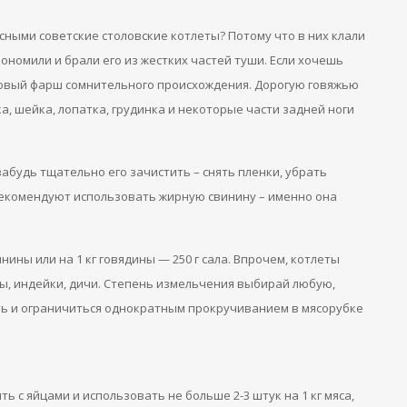
ными советские столовские котлеты? Потому что в них клали
кономили и брали его из жестких частей туши. Если хочешь
отовый фарш сомнительного происхождения. Дорогую говяжью
а, шейка, лопатка, грудинка и некоторые части задней ноги
 забудь тщательно его зачистить – снять пленки, убрать
рекомендуют использовать жирную свинину – именно она
инины или на 1 кг говядины — 250 г сала. Впрочем, котлеты
цы, индейки, дичи. Степень измельчения выбирай любую,
ть и ограничиться однократным прокручиванием в мясорубке
ь с яйцами и использовать не больше 2-3 штук на 1 кг мяса,