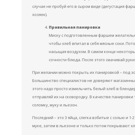
случае не пробуй его в сыром виде (дегустация фа
хозяек).
Правильная панировка
Миску с подготовленным фаршем желательно
чтобы хлеб впитал в себя мясные соки. Пот
насыщая воздухом. В самом конце некоторы
сочности блюда. После этого смачивай рук
При желании можно покрыть их панировкой – под з
Большинство специалистов не доверяют магазинным
этого надо просто измельчить белый хлеб в бленде
отправляй их на сковородку. В качестве панировки
соломку, муку и льезон.
Последний – это 3 яйца, слегка взбитые с солью и 1
муке, затем в льезоне и только потом покрывают х