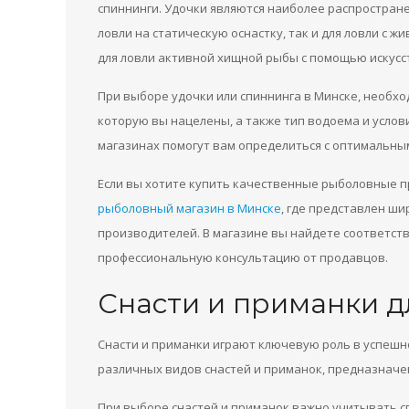
спиннинги. Удочки являются наиболее распростран
ловли на статическую оснастку, так и для ловли с 
для ловли активной хищной рыбы с помощью искусс
При выборе удочки или спиннинга в Минске, необх
которую вы нацелены, а также тип водоема и услов
магазинах помогут вам определиться с оптимальны
Если вы хотите купить качественные рыболовные п
рыболовный магазин в Минске
, где представлен ш
производителей. В магазине вы найдете соответст
профессиональную консультацию от продавцов.
Снасти и приманки д
Снасти и приманки играют ключевую роль в успешн
различных видов снастей и приманок, предназначе
При выборе снастей и приманок важно учитывать с