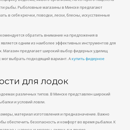
сти рыбы. Рыболовные магазины в Минске предлагают
ть в себя крючки, поводки, лески, блесны, искусственные
рекомендуется обратить внимание на предложения в
является одним из наиболее эффективных инструментов для
ках. Магазин предлагает широкий выбор фидерных удилищ
к мог выбрать подходящий вариант. А
купить фидерное
ости для лодок
одоемах различных типов. В Минске представлен широкий
ыбалки и условий ловли.
азмеры, материал изготовления и предназначение. Важно
бы обеспечить безопасность и комфорт во время рыбалки. К
матрасы, навесные моторы, сиденья и другие