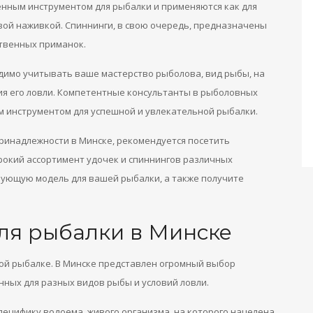
енным инструментом для рыбалки и применяются как для
живой наживкой. Спиннинги, в свою очередь, предназначены
твенных приманок.
одимо учитывать ваше мастерство рыболова, вид рыбы, на
ия его ловли. Компетентные консультанты в рыболовных
м инструментом для успешной и увлекательной рыбалки.
ринадлежности в Минске, рекомендуется посетить
ирокий ассортимент удочек и спиннингов различных
вующую модель для вашей рыбалки, а также получите
ля рыбалки в Минске
ой рыбалке. В Минске представлен огромный выбор
нных для разных видов рыбы и условий ловли.
пецифику водоема, живого организма, на которого нацелена