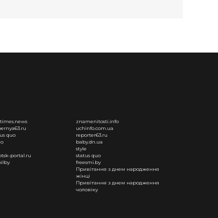
times.news
znamenitosti.info
ernya63.ru
uchinfo.com.ua
tus quo
reporter63.ru
uo
baby.dn.ua
style
otsk-portal.ru
status quo
ilby
freesmi.by
Привітання з днем народження
жінці
Привітання з днем народження
чоловіку