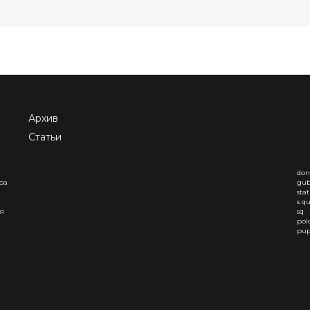
Архив
Статьи
don
ра
gub
sta
s q
ая
sq
pol
pup