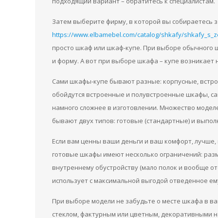
подходящий вариант – обратитесь к специалистам.
Затем выберите фирму, в которой вы собираетесь 
https://www.elbamebel.com/catalog/shkafy/shkafy_s_z
просто шкаф или шкаф-купе. При выборе обычного 
и форму. А вот при выборе шкафа – купе возникает 
Сами шкафы-купе бывают разные: корпусные, встро
обойдутся встроенные и полувстроенные шкафы, са
намного сложнее в изготовлении. Множество моде
бывают двух типов: готовые (стандартные) и выпол
Если вам ценны ваши деньги и ваш комфорт, лучше, 
готовые шкафы имеют несколько ограничений: разм
внутреннему обустройству (мало полок и вообще от
использует с максимальной выгодой отведенное ем
При выборе модели не забудьте о месте шкафа в ва
стеклом, фактурным или цветным, декоративными н