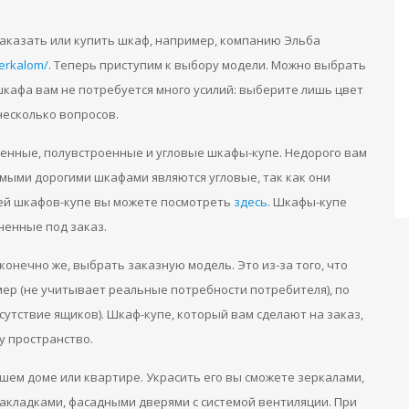
заказать или купить шкаф, например, компанию Эльба
erkalom/
. Теперь приступим к выбору модели. Можно выбрать
шкафа вам не потребуется много усилий: выберите лишь цвет
несколько вопросов.
енные, полувстроенные и угловые шкафы-купе. Недорого вам
мыми дорогими шкафами являются угловые, так как они
лей шкафов-купе вы можете посмотреть
здесь
. Шкафы-купе
ненные под заказ.
конечно же, выбрать заказную модель. Это из-за того, что
ер (не учитывает реальные потребности потребителя), по
сутствие ящиков). Шкаф-купе, который вам сделают на заказ,
у пространство.
шем доме или квартире. Украсить его вы сможете зеркалами,
акладками, фасадными дверями с системой вентиляции. При