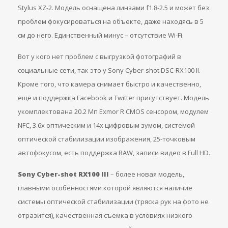
Stylus XZ-2. Модель оснащена линзами f1.8-2.5 и может без
проблем фокусироваться на объекте, даже находясь в 5
см до него. Единственный минус – отсутствие Wi-Fi.
Вот у кого нет проблем с выгрузкой фотографий в
социальные сети, так это у Sony Cyber-shot DSC-RX100 II.
Кроме того, что камера снимает быстро и качественно,
ещё и поддержка Facebook и Twitter присутствует. Модель
укомплектована 20.2 Мп Exmor R CMOS сенсором, модулем
NFC, 3.6х оптическим и 14х цифровым зумом, системой
оптической стабилизации изображения, 25-точковым
автофокусом, есть поддержка RAW, записи видео в Full HD.
Sony Cyber-shot RX100 III
– более новая модель,
главными особенностями которой являются наличие
системы оптической стабилизации (тряска рук на фото не
отразится), качественная съемка в условиях низкого