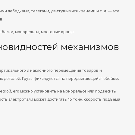
 лебёдками, телегами, движущимися кранами и т. д. — эта
в.
-балки, монорельсы, мостовые краны.
новидностей механизмов
ертикального и наклонного перемещения товаров и
ых деталей. Грузы фиксируются на передвигающейся обойме.
еской, его можно установить на монорельсе или подвесить
сть электротали может достигать 15 тонн, скорость подъёма