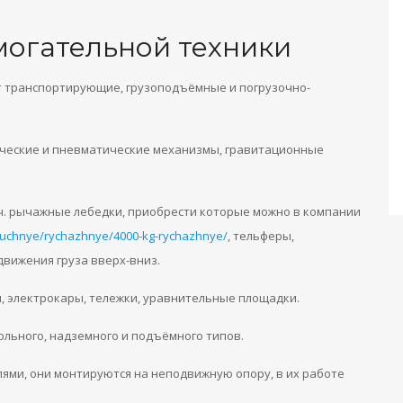
могательной техники
 транспортирующие, грузоподъёмные и погрузочно-
ические и пневматические механизмы, гравитационные
 ч. рычажные лебедки, приобрести которые можно в компании
/ruchnye/rychazhnye/4000-kg-rychazhnye/
, тельферы,
движения груза вверх-вниз.
, электрокары, тележки, уравнительные площадки.
ьного, надземного и подъёмного типов.
лями, они монтируются на неподвижную опору, в их работе