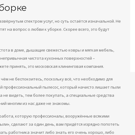
уборке
развёрнутым спектром услуг, но суть остаётся изначальной. Не
тят на вопрос о любви к уборке. Скорее всего, это будут
стота в доме, дышащие свежестью ковры и мягкая мебель,
, непривычная чистота кухонных поверхностей –
ете принять, это московская клининговая компания.
 чём не беспокоитесь, поскольку всё, что необходимо для
кой профессиональный пылесос, который начисто лишает пыли
за не видеть, тем более покупать, а специальные средства
ний многим из нас даже не знакомы.
а работа, которую профессионалы, вооружённые всякими
ыли», сделают за один день, вам придётся изрядно попотеть
ать работника значит либо знать его очень хорошо, либо