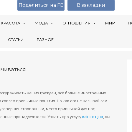
Поделиться на FB
В закладки
КРАСОТА
МОДА
ОТНОШЕНИЯ
МИР
П
СТАТЬИ
РАЗНОЕ
нчиваться
бескураживать наших граждан, всё больше иностранных
 совсем привычные понятия. Но как его не называй сам
и усовершенствованным, место привычной для нас,
енные принадлежности. Узнать про услугу
клінінг ціна
, вы