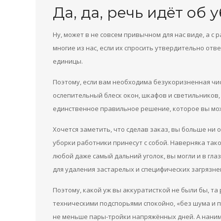
Да, да, речь идёт об 
Ну, может в не совсем привычном для нас виде, а с 
многие из нас, если их спросить утвердительно отве
единицы.
Поэтому, если вам необходима безукоризненная чи
ослепительный блеск окон, шкафов и светильников
единственное правильное решение, которое вы мож
Хочется заметить, что сделав заказ, вы больше ни о
уборки работники принесут с собой. Наверняка та
любой даже самый дальний уголок, вы могли и в гла
для удаления застарелых и специфических загрязне
Поэтому, какой уж вы аккуратисткой не были бы, т
техническими подспорьями спокойно, «без шума и п
не меньше пары-тройки напряжённых дней. А наним