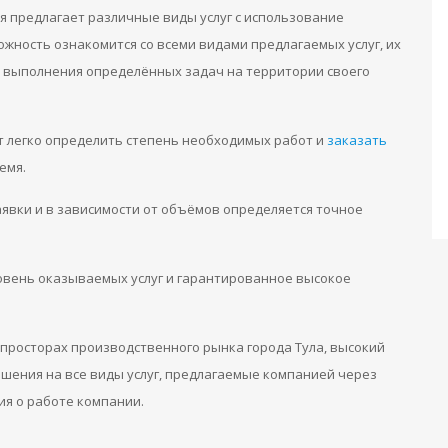
я предлагает различные виды услуг с использование
жность ознакомится со всеми видами предлагаемых услуг, их
 выполнения определённых задач на территории своего
т легко определить степень необходимых работ и
заказать
емя.
аявки и в зависимости от объёмов определяется точное
овень оказываемых услуг и гарантированное высокое
просторах производственного рынка города Тула, высокий
шения на все виды услуг, предлагаемые компанией через
ия о работе компании.