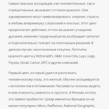
Самые сильные ассоциации, как положительные, так и
отрицательные, вызывают оттенки красного. Они
одновременно могут символизировать: энергию, страсть
и любовь вперемешку с агрессией и злостью. Этот цвет
предполагает действие, оттого вызывает учащение
дыхания, изменяет сердечный ритм, возбуждает аппетит
и подсознательно толкает на спонтанные решения. В
данном случае, неосознанные покупки. Логотипы
красного цвета у McDonald’s, H&M, Coca-Cola, Lays, Lego,
Toyota, Gmail, Canon, МТС и других компаний.
Первый цвет, который удается распознать
человеческому глазу, это желтый. Обычно ассоциируется
с интеллектом и оптимизмом. Пессимисты склонны видеть
в нем опасность, ревность и трусость. В Японии, кстати,
это символ храбрости. Среди именитых брендов он не
менее популярен: Nikon, Raiffeisen, National Geographic,