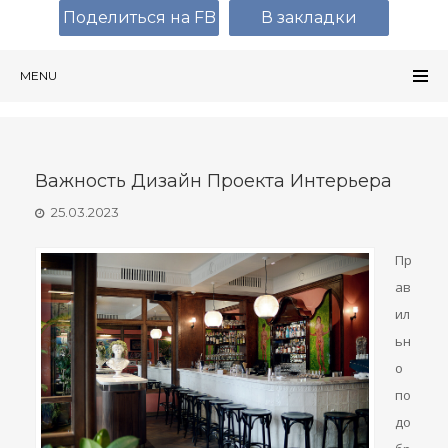
Поделиться на FB
В закладки
MENU
Важность Дизайн Проекта Интерьера
25.03.2023
Пр
ав
ил
ьн
о
по
до