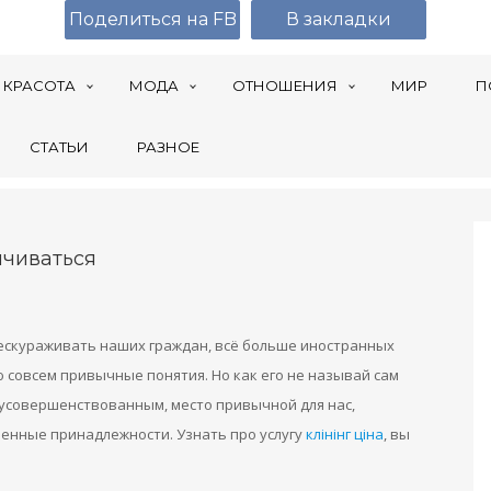
Поделиться на FB
В закладки
КРАСОТА
МОДА
ОТНОШЕНИЯ
МИР
П
СТАТЬИ
РАЗНОЕ
нчиваться
бескураживать наших граждан, всё больше иностранных
 совсем привычные понятия. Но как его не называй сам
и усовершенствованным, место привычной для нас,
енные принадлежности. Узнать про услугу
клінінг ціна
, вы