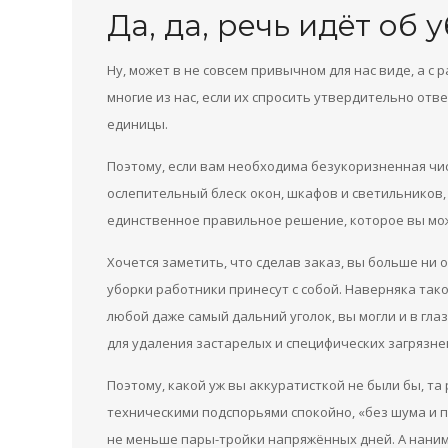
Да, да, речь идёт об 
Ну, может в не совсем привычном для нас виде, а с 
многие из нас, если их спросить утвердительно отве
единицы.
Поэтому, если вам необходима безукоризненная чи
ослепительный блеск окон, шкафов и светильников
единственное правильное решение, которое вы мож
Хочется заметить, что сделав заказ, вы больше ни о
уборки работники принесут с собой. Наверняка та
любой даже самый дальний уголок, вы могли и в гла
для удаления застарелых и специфических загрязне
Поэтому, какой уж вы аккуратисткой не были бы, т
техническими подспорьями спокойно, «без шума и п
не меньше пары-тройки напряжённых дней. А наним