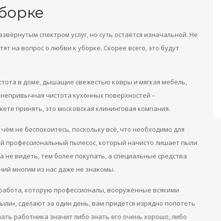
уборке
развёрнутым спектром услуг, но суть остаётся изначальной. Не
тят на вопрос о любви к уборке. Скорее всего, это будут
стота в доме, дышащие свежестью ковры и мягкая мебель,
, непривычная чистота кухонных поверхностей –
ете принять, это московская клининговая компания.
 чём не беспокоитесь, поскольку всё, что необходимо для
кой профессиональный пылесос, который начисто лишает пыли
за не видеть, тем более покупать, а специальные средства
ний многим из нас даже не знакомы.
а работа, которую профессионалы, вооружённые всякими
ыли», сделают за один день, вам придётся изрядно попотеть
ать работника значит либо знать его очень хорошо, либо