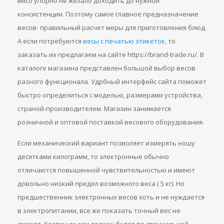
мясо упорно не желало доходить до нужной
консистенции. Поэтому самое главное предназначение
весов- правильный расчет меры для приготовления блюд.
А если потребуются
весы с печатью этикеток
, то
заказать их предлагаем на сайте https://brand-trade.ru/. В
каталоге магазина представлен большой выбор весов
разного функционала. Удрбный интерфейс сайта поможет
быстро определиться с моделью, размерами устройства,
страной-производителем. Магазин занимается
розничной и оптовой поставкой весового оборудования.
Если механический вариант позволяет измерять ношу
десятками килограмм, то электронные обычно
отличаются повышенной чувствительностью и имеют
довольно низкий предел возможного веса ( 5 кг). Но
предшественник электронных весов хоть и не нуждается
в электропитании, все же показать точный вес не