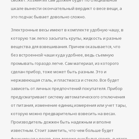
сможет. Хозяин их сам должен будет по специальной
шкале вынести окончательный вердикт о весе вещи, а
это подчас бывает довольно сложно.
Электронные весы имеют в комплекте удобную чашу, в
которую так легко засыпать крупы, жидкость и разные
вещества для взвешивания. Причем оказывается, что
без встроенной чаши куда удобнее, ведь съемную
промывать гораздо легче. Сам материал, из которого
сделан прибор, тоже может быть разным. Это и
нержавеющая сталь, и пластмасса и стекло. Все будет
зависеть от личных предпочтений покупателя. Прибор
предусматривает систему автоматического отключения
от питания, изменение единиц измерения или учет тары,
которую можно предварительно взвесить на весах.
Производитель дожжен быть надежным и вполне
известным. Стоит заметить, что чем больше будет
функционал у весов, тем дороже они будут стоить в итоге.