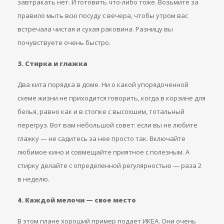
завтракать нет. И готовить что-либо тоже. Возьмите за
правило мыть всю посуду с вечера, чтобы утром вас
встречала чистая и сухая раковина. Разницу вы
почувствуете очень быстро.
3. Стирка и глажка
Два кита порядка в доме. Ни о какой упорядоченной
схеме жизни не приходится говорить, когда в корзине для
белья, равно как и в стопке с высохшим, тотальный
перегруз. Вот вам небольшой совет: если вы не любите
глажку — не садитесь за нее просто так. Включайте
любимое кино и совмещайте приятное с полезным. А
стирку делайте с определенной регулярностью — раза 2
в неделю.
4. Каждой мелочи — свое место
В этом плане хороший пример подает ИКЕА. Они очень