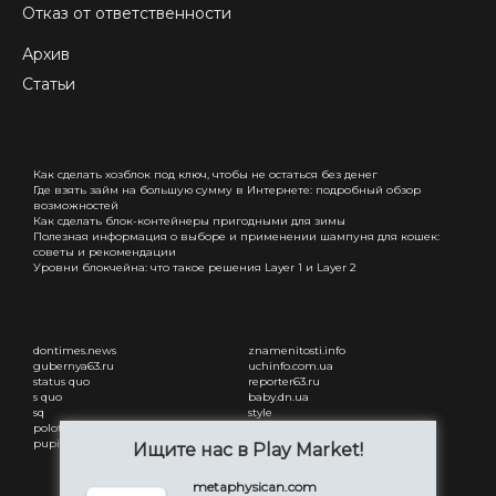
Отказ от ответственности
Архив
Статьи
Как сделать хозблок под ключ, чтобы не остаться без денег
Где взять займ на большую сумму в Интернете: подробный обзор
возможностей
Как сделать блок-контейнеры пригодными для зимы
Полезная информация о выборе и применении шампуня для кошек:
советы и рекомендации
Уровни блокчейна: что такое решения Layer 1 и Layer 2
dontimes.news
znamenitosti.info
gubernya63.ru
uchinfo.com.ua
status quo
reporter63.ru
s quo
baby.dn.ua
sq
style
polotsk-portal.ru
status quo
pupilby
freesmi.by
Ищите нас в Play Market!
Привітання з днем народження
жінці
metaphysican.com
Привітання з днем народження