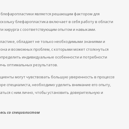
я блефаропластики является решающим фактором для
скольку блефаропластика включает в себя работу в области
йти хирурга с соответствующим опытом и навыками.
ластике, обладает не только необходимыми знаниями и
иона и возможных проблем, с которыми может столкнуться
 определить индивидуальные особенности и потребности
ичь оптимальных результатов.
ациенты могут чувствовать большую уверенность в процессе
оре специалиста, необходимо уделить внимание его опыту,
аться с ним лично, чтобы установить доверительную и
сь со специалистом