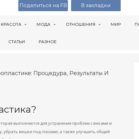
Поделиться на FB
В закладки
КРАСОТА
МОДА
ОТНОШЕНИЯ
МИР
П
СТАТЬИ
РАЗНОЕ
опластике: Процедура, Результаты И
астика?
торая выполняется для устранения проблем с веками и
у, убрать мешки под глазами, а также улучшить общий