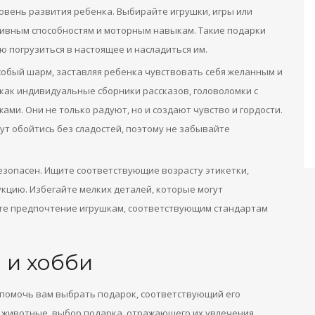
овень развития ребенка. Выбирайте игрушки, игры или
тивным способностям и моторным навыкам. Такие подарки
ю погрузиться в настоящее и насладиться им.
бый шарм, заставляя ребенка чувствовать себя желанным и
как индивидуальные сборники рассказов, головоломки с
ми. Они не только радуют, но и создают чувство и гордости.
ут обойтись без сладостей, поэтому не забывайте
езопасен. Ищите соответствующие возрасту этикетки,
кцию. Избегайте мелких деталей, которые могут
йте предпочтение игрушкам, соответствующим стандартам
 и хобби
 помочь вам выбрать подарок, соответствующий его
и животные, выбор подарка, отражающего их увлечения,