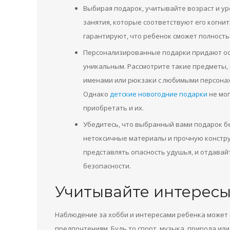
Выбирая подарок, учитывайте возраст и ур
занятия, которые соответствуют его когни
гарантируют, что ребенок сможет полность
Персонализированные подарки придают осо
уникальным. Рассмотрите такие предметы, 
именами или рюкзаки с любимыми персонажа
Однако
детские новогодние подарки
не мог
приобретать и их.
Убедитесь, что выбранный вами подарок б
нетоксичные материалы и прочную констру
представлять опасность удушья, и отдава
безопасности.
Учитывайте интересы
Наблюдение за хобби и интересами ребенка может
предпочтениям. Будь то спорт, музыка, природа ил