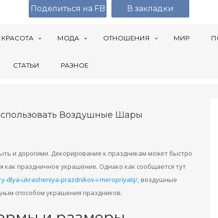
Поделиться на FB
В закладки
КРАСОТА
МОДА
ОТНОШЕНИЯ
МИР
П
СТАТЬИ
РАЗНОЕ
Использовать Воздушные Шары
быть и дорогими. Декорирование к праздникам может быстро
я как праздничное украшение. Однако как сообщается тут
-dlya-ukrasheniya-prazdnikov-i-meropriyatij/
, воздушные
дным способом украшения праздников.
ормы и размеры