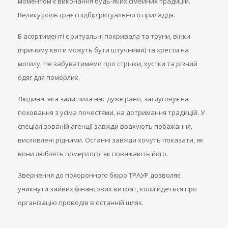
моментом є виконання будь-яких сімейних традицій.
Велику роль грає і підбір ритуального приладдя.
В асортименті є ритуальні покривала та труни, вінки
(причому квіти можуть бути штучними) та хрести на
могилу. Не забуватимемо про стрічки, хустки та різний
одяг для померлих.
Людина, яка залишила нас дуже рано, заслуговує на
поховання з усіма почестями, на дотримання традицій. У
спеціалізованій агенції завжди врахують побажання,
висловлені рідними. Останні завжди хочуть показати, як
вони люблять померлого, як поважають його.
Звернення до похоронного бюро ТРАУР дозволяє
уникнути зайвих фінансових витрат, коли йдеться про
організацію проводів в останній шлях.