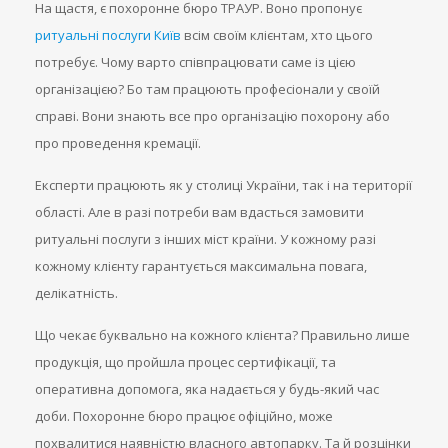
На щастя, є похоронне бюро ТРАУР. Воно пропонує
ритуальні послуги Київ
всім своїм клієнтам, хто цього
потребує. Чому варто співпрацювати саме із цією
організацією? Бо там працюють професіонали у своїй
справі. Вони знають все про організацію похорону або
про проведення кремації.
Експерти працюють як у столиці України, так і на території
області. Але в разі потреби вам вдасться замовити
ритуальні послуги з інших міст країни. У кожному разі
кожному клієнту гарантується максимальна повага,
делікатність.
Що чекає буквально на кожного клієнта? Правильно лише
продукція, що пройшла процес сертифікації, та
оперативна допомога, яка надається у будь-який час
доби. Похоронне бюро працює офіційно, може
похвалитися наявністю власного автопарку. Та й розцінки