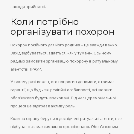
завжди прийнятні.
Коли потрібно
організувати похорон
Похорон покійного для його родичів – це завжди важко.
Захід відбувається, здається, «як у тумані». Ось чому
радимо замовити організацію похорону в ритуальному
агентстві ТРАУР.
У такому разі кожен, хто попросив допомоги, отримає
гарантії, що будь-які релігійні особливості, всі нюанси
обов’язково будуть враховані. Під час церемоніальної
процесії це відіграє важливу роль.
Коли за справу беруться досвідчені ритуальні агенти, все
відбувається максимально організовано. Обов’язковим