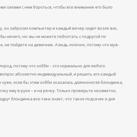
ми силами с ним бороться, чтобы все внимание его было
у, он забросил компьютер и каждый вечер сидит возле вас,
 бы ничего, но: вы не можете поболтать с подругой по
е, не пойдете на девичник. А ведь логично, потому что муж-
слород, потому что хобби – это нормально для любого
– вопрос абсолютно индивидуальный, и решить его каждый
о хуже, если бы этим хобби оказалась длинноногая блондинка,
очку ему в руки – и на речку. Только проверьте незаметно,
вдруг блондинка все-таки знает, что такое подсачек и для