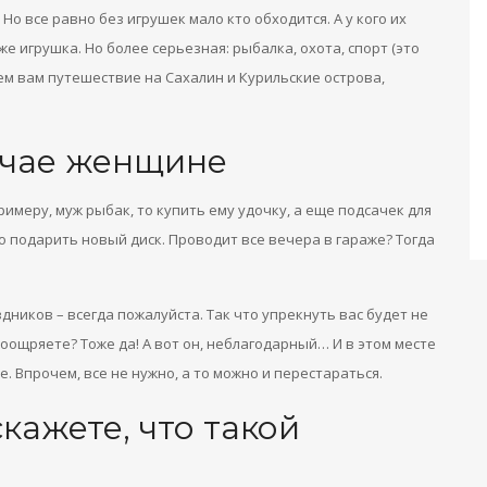
Но все равно без игрушек мало кто обходится. А у кого их
оже игрушка. Но более серьезная: рыбалка, охота, спорт (это
ем вам путешествие на Сахалин и Курильские острова,
лучае женщине
примеру, муж рыбак, то купить ему удочку, а еще подсачек для
о подарить новый диск. Проводит все вечера в гараже? Тогда
дников – всегда пожалуйста. Так что упрекнуть вас будет не
поощряете? Тоже да! А вот он, неблагодарный… И в этом месте
е. Впрочем, все не нужно, а то можно и перестараться.
кажете, что такой