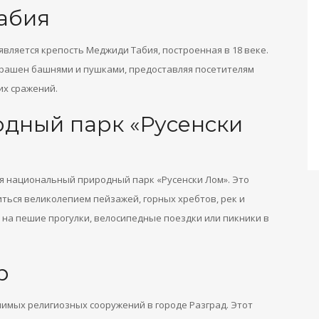
абия
вляется крепость Меджиди Табия, построенная в 18 веке.
рашен башнями и пушками, предоставляя посетителям
их сражений.
дный парк «Русенски
ся национальный природный парк «Русенски Лом». Это
ться великолепием пейзажей, горных хребтов, рек и
 на пешие прогулки, велосипедные поездки или пикники в
р
имых религиозных сооружений в городе Разград. Этот