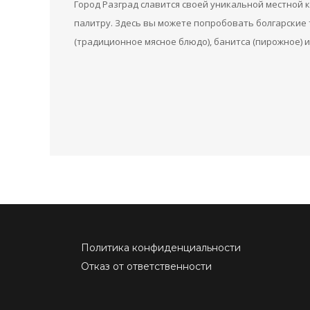
Город Разград славится своей уникальной местной 
палитру. Здесь вы можете попробовать болгарские 
(традиционное мясное блюдо), банитса (пирожное) и
Политика конфиденциальности
Отказ от ответственности