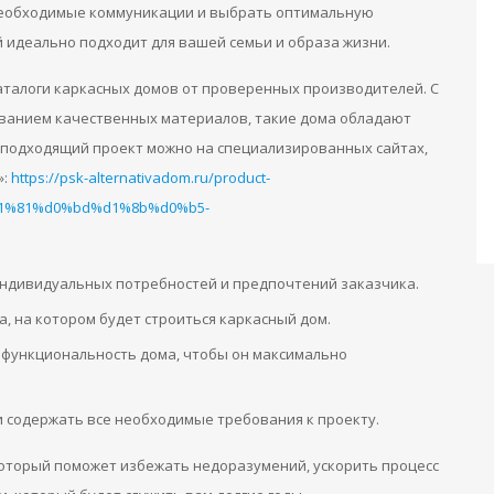
 необходимые коммуникации и выбрать оптимальную
й идеально подходит для вашей семьи и образа жизни.
аталоги каркасных домов от проверенных производителей. С
ованием качественных материалов, такие дома обладают
 подходящий проект можно на специализированных сайтах,
»:
https://psk-alternativadom.ru/product-
1%81%d0%bd%d1%8b%d0%b5-
индивидуальных потребностей и предпочтений заказчика.
а, на котором будет строиться каркасный дом.
 функциональность дома, чтобы он максимально
и содержать все необходимые требования к проекту.
оторый поможет избежать недоразумений, ускорить процесс