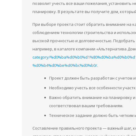
позволит учесть все ваши пожелания, установить
планировку. В результате вы получите дом, которы
При выборе проекта стоит обратить внимание на к
соблюдением технологии строительства и использ
высокой прочностью и долговечностью. Подобрать
например, в каталоге компании «Альтернатива Дом
category/%d0%ba%d0%b0%d1%80%d0%ba%d0%b0%d
%d0%b4%d0%be%d0%bc%d0%b0/
.
Проект должен быть разработан с учетом 
Необходимо учесть все особенности участк
Важно обратить внимание на планировку и
соответствовал вашим требованиям.
Техническое задание должно быть четким 
Составление правильного проекта — важный шаг, к