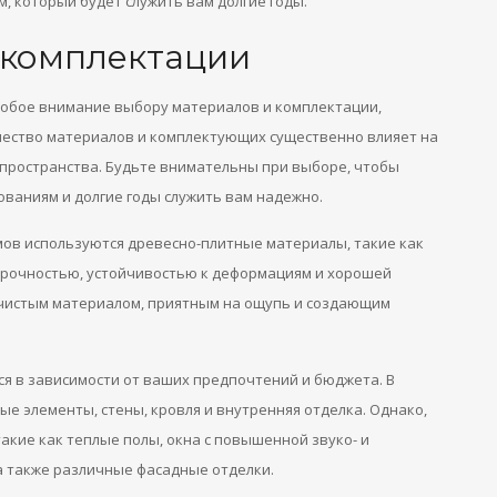
, который будет служить вам долгие годы.
 комплектации
собое внимание выбору материалов и комплектации,
ачество материалов и комплектующих существенно влияет на
 пространства. Будьте внимательны при выборе, чтобы
ваниям и долгие годы служить вам надежно.
мов используются древесно-плитные материалы, такие как
прочностью, устойчивостью к деформациям и хорошей
 чистым материалом, приятным на ощупь и создающим
я в зависимости от ваших предпочтений и бюджета. В
е элементы, стены, кровля и внутренняя отделка. Однако,
кие как теплые полы, окна с повышенной звуко- и
а также различные фасадные отделки.