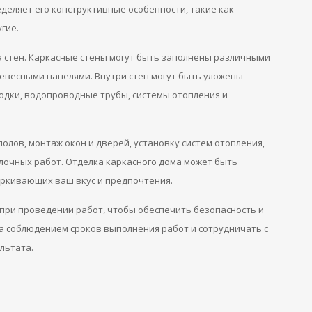
еделяет его конструктивные особенности, такие как
гие.
а стен. Каркасные стены могут быть заполнены различными
евесными панелями. Внутри стен могут быть уложены
дки, водопроводные трубы, системы отопления и
лов, монтаж окон и дверей, установку систем отопления,
лочных работ. Отделка каркасного дома может быть
еркивающих ваш вкус и предпочтения.
 при проведении работ, чтобы обеспечить безопасность и
за соблюдением сроков выполнения работ и сотрудничать с
льтата.