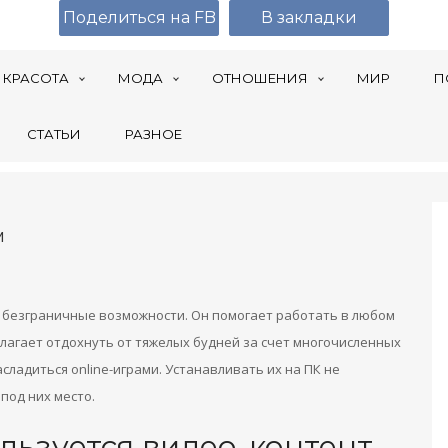
Поделиться на FB
В закладки
КРАСОТА
МОДА
ОТНОШЕНИЯ
МИР
П
СТАТЬИ
РАЗНОЕ
м
 безграничные возможности. Он помогает работать в любом
длагает отдохнуть от тяжелых будней за счет многочисленных
сладиться online-играми. Устанавливать их на ПК не
под них место.
ьзуется видео-контент