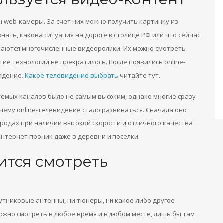
ы web-камеры. За счет них можно получить картинку из
нать, какова ситуация на дороге в столице РФ или что сейчас
ываются многочисленные видеоролики. Их можно смотреть
итие технологий не прекратилось. После появились online-
видение.
Какое телевидение выбрать
читайте тут.
уемых каналов было не самым высоким, однако многие сразу
чему online-телевидение стало развиваться. Сначала оно
ородах при наличии высокой скорости и отличного качества
нтернет проник даже в деревни и поселки.
ится смотреть
спутниковые антенны, ни тюнеры, ни какое-либо другое
жно смотреть в любое время и в любом месте, лишь бы там