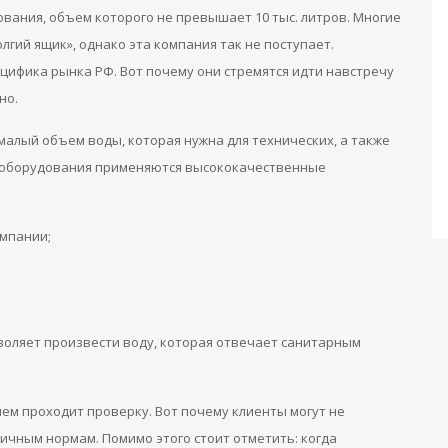
вания, объем которого не превышает 10 тыс. литров. Многие
гий ящик», однако эта компания так не поступает.
цифика рынка РФ. Вот почему они стремятся идти навстречу
но.
лый объем воды, которая нужна для технических, а также
о оборудования применяются высококачественные
омпании;
воляет произвести воду, которая отвечает санитарным
ем проходит проверку. Вот почему клиенты могут не
личным нормам. Помимо этого стоит отметить: когда