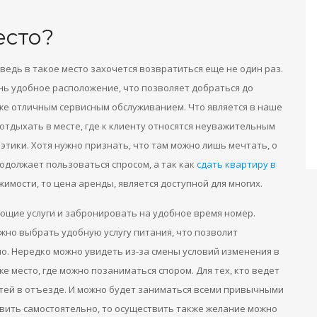
есто?
едь в такое место захочется возвратиться еще не один раз.
ень удобное расположение, что позволяет добраться до
 же отличным сервисным обслуживанием. Что является в наше
отдыхать в месте, где к клиенту относятся неуважительным
этики. Хотя нужно признать, что там можно лишь мечтать, о
одолжает пользоваться спросом, а так как
сдать квартиру в
мости, то цена аренды, является доступной для многих.
ющие услуги и забронировать на удобное время номер.
жно выбрать удобную услугу питания, что позволит
но. Нередко можно увидеть из-за смены условий изменения в
е место, где можно позаниматься спором. Для тех, кто ведет
стей в отъезде. И можно будет заниматься всеми привычными
овить самостоятельно, то осуществить также желание можно