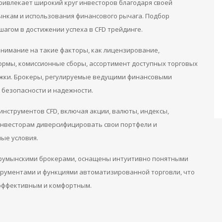
привлекает широкий круг инвесторов благодаря своей
ынкам и использования финансового рычага. Подбор
агом в достижении успеха в CFD трейдинге.
нимание на такие факторы, как лицензирование,
ормы, комиссионные сборы, ассортимент доступных торговых
ржки. Брокеры, регулируемые ведущими финансовыми
безопасности и надежности.
нструментов CFD, включая акции, валюты, индексы,
инвесторам диверсифицировать свои портфели и
ые условия.
румынскими брокерами, оснащены интуитивно понятными
рументами и функциями автоматизированной торговли, что
 эффективным и комфортным.