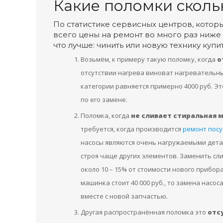
Какие поломки сколь
По статистике сервисных центров, котор
всего цены на ремонт во много раз ниже
что лучше: чинить или новую технику купи
Возьмём, к примеру такую поломку, когда
о
отсутствии нагрева виноват нагревательны
категории равняется примерно 4000 руб. Эт
по его замене.
Поломка, когда
не сливает стиральная
требуется, когда производится
ремонт пос
насосы являются очень нагружаемыми детал
строя чаще других элементов. Заменить сл
около 10 – 15% от стоимости нового прибор
машинка стоит 40 000 руб., то замена насос
вместе с новой запчастью.
Другая распространённая поломка это
отс