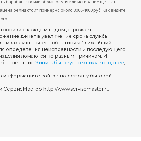
ть барабан, это или обрыв ремня или истирание щеток в
амена ремня стоит примерно около 3000-4000 руб. Как видите
ого.
ектроники с каждым годом дорожает,
ложение денег в увеличение срока службы
оломках лучше всего обратиться ближайший
для определения неисправности и последующего
изделия ломаются по разным причинам. И
бое не стоит.
Чинить бытовую технику выгоднее
,
а информация с сайтов по ремонту бытовой
 СервисМастер http://www.servisemaster.ru