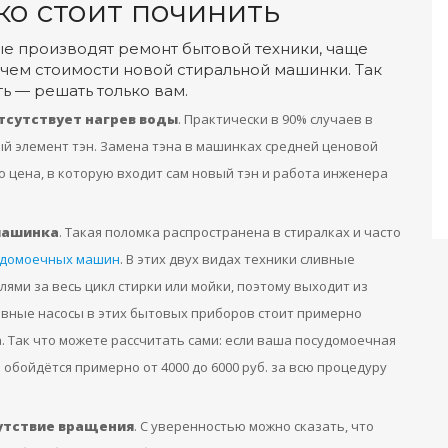
ко стоит починить
ые производят ремонт бытовой техники, чаще
 чем стоимости новой стиральной машинки. Так
ть — решать только вам.
тсутствует нагрев воды
. Практически в 90% случаев в
й элемент тэн. Замена тэна в машинках средней ценовой
о цена, в которую входит сам новый тэн и работа инженера
 машинка
. Такая поломка распространена в стиралках и часто
удомоечных машин
. В этих двух видах техники сливные
ями за весь цикл стирки или мойки, поэтому выходит из
ивные насосы в этих бытовых приборов стоит примерно
а. Так что можете рассчитать сами: если ваша посудомоечная
а обойдётся примерно от 4000 до 6000 руб. за всю процедуру
утствие вращения
. С уверенностью можно сказать, что