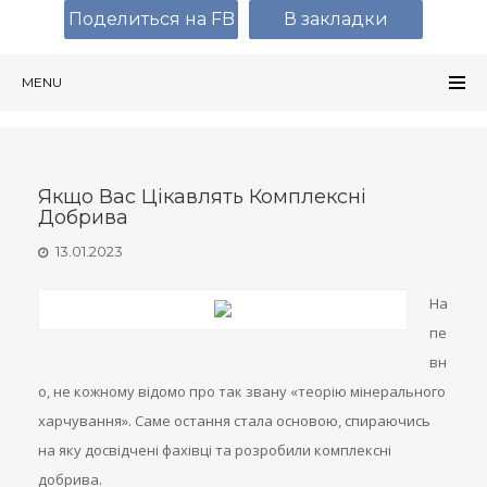
Поделиться на FB
В закладки
MENU
Якщо Вас Цікавлять Комплексні
Добрива
13.01.2023
На
пе
вн
о, не кожному відомо про так звану «теорію мінерального
харчування». Саме остання стала основою, спираючись
на яку досвідчені фахівці та розробили комплексні
добрива.