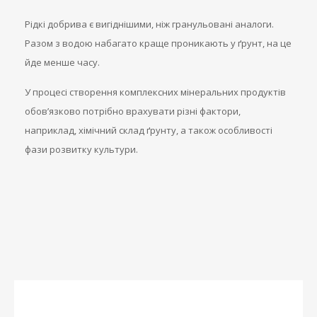
Рідкі добрива є вигіднішими, ніж гранульовані аналоги.
Разом з водою набагато краще проникають у ґрунт, на це
йде менше часу.
У процесі створення комплексних мінеральних продуктів
обов’язково потрібно врахувати різні фактори,
наприклад, хімічний склад ґрунту, а також особливості
фази розвитку культури.