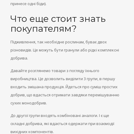
принесе одні біди).
Что еще стоит знать
покупателям?
Підживлення, так необхідне рослинам, буває двох
різновидів. Це можуть бути гранули або рідкі комплексні
добрива.
Давайте розглянемо товари з погляду їхнього
виробництва. Це дозволить виділити 3 групи, в першу
входить змішана продукція. Йдеться про суміш простих
добрив, що вдасться отримати завдяки перемішуванню
сухих монодобрив.
До другої групи входять комбіновані аналоги. І є ще
складні добрива, які вдається одержати при взаємодії
вихідних компонентів.