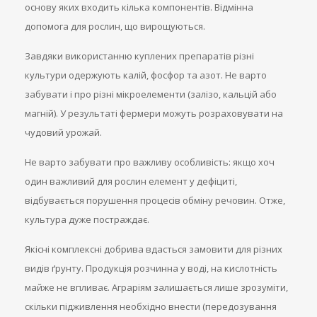
основу яких входить кілька компонентів. Відмінна
допомога для рослин, що вирощуються.
Завдяки використанню куплених препаратів різні
культури одержують калій, фосфор та азот. Не варто
забувати і про різні мікроелементи (залізо, кальцій або
магній). У результаті фермери можуть розраховувати на
чудовий урожай.
Не варто забувати про важливу особливість: якщо хоч
один важливий для рослин елемент у дефіциті,
відбувається порушення процесів обміну речовин. Отже,
культура дуже постраждає.
Якісні комплексні добрива вдасться замовити для різних
видів ґрунту. Продукція розчинна у воді, на кислотність
майже не впливає. Аграріям залишається лише зрозуміти,
скільки підживлення необхідно внести (передозування