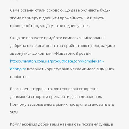
Саме останні стали основою, що дає можливість будь-
якому фермеру підвищити врожайність. Та й якість
вирощеної продукції суттєво підвищується.
Якщо ви плануєте придбати комплексні мінеральні
добрива високої якості та за прийнятною ціною, радимо
звернутися до компанії «Ниватон». В розділі
https://nivaton.com.ua/product-category/kompleksni-
dobryva/
інтернет-користувачів чекає чимало відмінних
варіантів.
Власні рецептури, а також технології створення
допомогли створити препарати для підживлення.
Причому засвоюваність різних продуктів становить від
90%!
Комплексними добривами називають поживну суміш, в