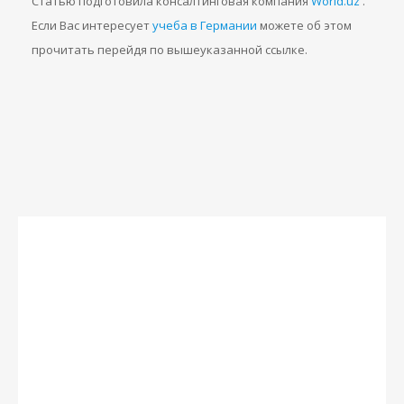
Статью подготовила консалтинговая компания
World.uz
.
Если Вас интересует
учеба в Германии
можете об этом
прочитать перейдя по вышеуказанной ссылке.