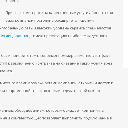
клиент.
При высоком спросе на качественные услуги абонентская
база компании постоянно расширяется, своими
глобальную сеть и высокий уровень сервиса специалистов
ких лиц Бронницы
имеют репутацию наиболее надёжного
а были приоритетом в современном мире, именно этот факт
туп к заключению контракта на оказание таких услуг через
лиента.
мится со всеми возможностями компании, открытый доступ к
ям современной связи позволяет сделать свой выбор
менным оборудованием, которым обладает компания, а
ания и комплектующих позволяет выполнить подключение в