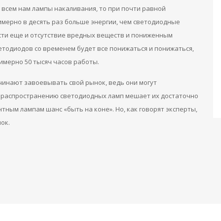
всем нам лампы накаливания, то при почти равной
имерно в десять раз больше энергии, чем светодиодные
сти еще и отсутствие вредных веществ и пониженным
етодиодов со временем будет все понижаться и понижаться,
имерно 50 тысяч часов работы.
инают завоевывать свой рынок, ведь они могут
у распространению светодиодных ламп мешает их достаточно
тным лампам шанс «быть на коне». Но, как говорят эксперты,
ок.