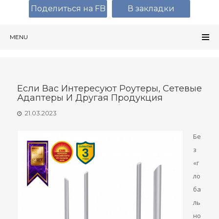
Поделиться на FB
В закладки
MENU
Если Вас Интересуют Роутеры, Сетевые
Адаптеры И Другая Продукция
21.03.2023
Бе
з
«г
ло
ба
ль
но