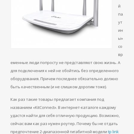
й
па
ут
ин
ы»
со
вр
еменные люди попросту не представляют свою жизнь. А
для подключения к ней не обойтись без определенного
оборудования. Причем последнее обязательно должно
быть качественным (и не слишком дорогим тоже).
Как раз такие товары предлагает компания под
названием «KitConnect». В интернет-каталоге каждому
удастся найти для себя отличную продукцию. Возможно,
сейчас вам как раз нужен роутер. Почему бы не отдать
предпочтение 2-диапазонной гигабитной модели
tp link