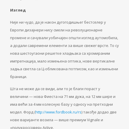
Изглед
Није ни чудо, да је након дугогодишњег бестселер у
Европи дизајнери нису смели на револуционарне
промене и сачували уобичајен општи изглед аутомобила,
а додали савремени елементи за више свежег врсте. То су
нова шестоугаони решетке хладњака са хромираним
импрегнација, мало измењена оптика, нове вертикалне
задња светла са Ц-обликована потписом, као и измењени
браници.
Шта не може да се види, али то је благи пораст у
величини — нова Фиеста на 71 мм дужа, на 12 мм шире и
има већи за 4 мм колесную базу у односу на претходни
модел. Форд (
http://www.fordbook.ru/rs
) такође додао две
нове варијанте возила — више премиум Vignale и
«полукроссовер» Active.