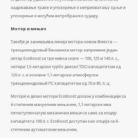
задржавање траке и упозорење о неприхватању од ње и
упозорење о могућем ветробранско судару.
Мотор и мењач
Такође је занимљива линија мотора новом Фиеста —
трехцилиндровый бензински мотор запремине један
литар EcoBoost са три нивоа снаге — 100, 125 и 140 л. с.,
четири 1,5-литарски турбо диесел TDCi капацитетом од
120 л. с. и основне 1,1-литарски атмосферски
трехцилиндровый ПС капацитетом од 70 и 85. л. ц.
Мотори и дизел мотори EcoBoost долазе у комбинацији са
6-степеним мануелним мењачем, 1,1-литарски има
пятиступенчатую механички мењач и само за опцију
капацитета 100 л. с. EcoBoost доступан као опција са 6-
степеним аутоматским мењачем.