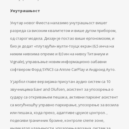
Унутрашњост
Унутар новог Фиеста налазимо унутрашњост вишег
разреда са високим квалитетом и више дугом прибором,
од старог модела. Дизајн је постао више ергономским, и
био је додат «плутајући» мулти-тоуцх екран (6,5 инча на
нижим нивоима опреме и 8,0 ин на нивоу Титаниум и
Vignale), управљање новим информационо-забавни
софтвером Форд SYNC3 са Аппле CarPlay и Андроид Ауто.
У јарбол главе верзијама присутан аудио систем са 10
звучницима Банг and Olufsen, асистент за упозорења о
судару са откривањем пешака, активни паркинг асистент
са могућношћу управно паркирање, упозорење за возила
или пешака, хода преко, адаптиве цруисе цонтрол. ,
подесиви граничник брзине, контроле слепе зоне,
индикатор удаљености, упозорења возача, систем за