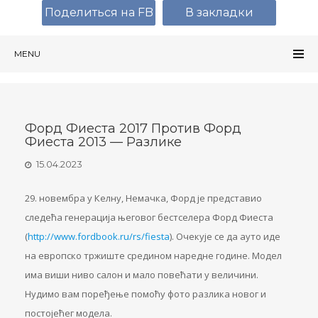
Поделиться на FB
В закладки
MENU
Форд Фиеста 2017 Против Форд
Фиеста 2013 — Разлике
15.04.2023
29. новембра у Келну, Немачка, Форд је представио
следећа генерација његовог бестселера Форд Фиеста
(
http://www.fordbook.ru/rs/fiesta
). Очекује се да ауто иде
на европско тржиште средином наредне године. Модел
има виши ниво салон и мало повећати у величини.
Нудимо вам поређење помоћу фото разлика новог и
постојећег модела.