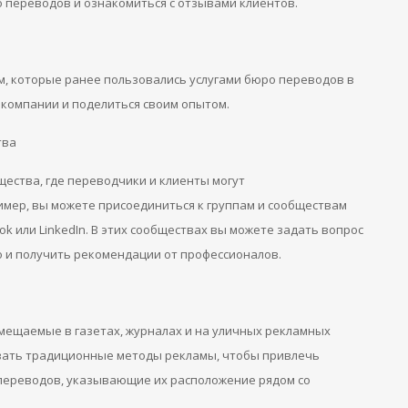
юро переводов и ознакомиться с отзывами клиентов.
м, которые ранее пользовались услугами бюро переводов в
омпании и поделиться своим опытом. ​
тва
ества, где переводчики и клиенты могут
мер, вы можете присоединиться к группам и сообществам
ok или LinkedIn. В этих сообществах вы можете задать вопрос
о и получить рекомендации от профессионалов.
мещаемые в газетах, журналах и на уличных рекламных
вать традиционные методы рекламы, чтобы привлечь
переводов, указывающие их расположение рядом со