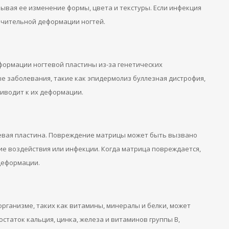
зывая ее изменение формы, цвета и текстуры. Если инфекция
ачительной деформации ногтей.
ормации ногтевой пластины из-за генетических
е заболевания, такие как эпидермолиз буллезная дистрофия,
риводит к их деформации.
гтевая пластина. Повреждение матрицы может быть вызвано
е воздействия или инфекции. Когда матрица повреждается,
 деформации.
рганизме, таких как витамины, минералы и белки, может
статок кальция, цинка, железа и витаминов группы B,