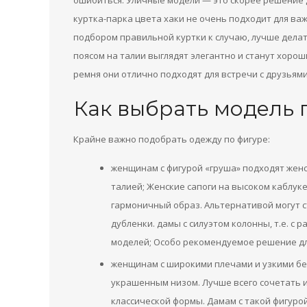
ошибиться. Уличные модели — это скорее решение дл
куртка-парка цвета хаки не очень подходит для ва
подбором правильной куртки к случаю, лучше делат
поясом на талии выглядят элегантно и станут хоро
ремня они отлично подходят для встречи с друзьями,
Как выбрать модель 
Крайне важно подобрать одежду по фигуре:
женщинам с фигурой «груша» подходят женс
талией; Женские сапоги на высоком каблук
гармоничный образ. Альтернативой могут с
дубленки. дамы с силуэтом колонны, т.е. с
моделей; Особо рекомендуемое решение для
женщинам с широкими плечами и узкими бед
украшенным низом. Лучше всего сочетать и
классической формы. Дамам с такой фигурой