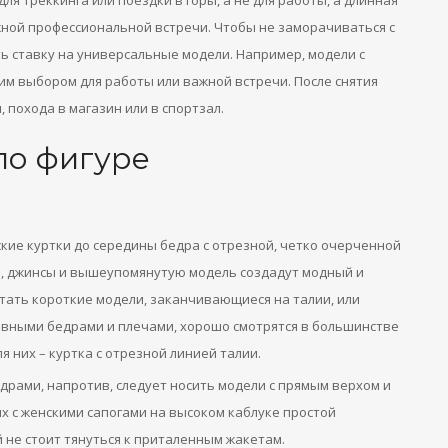
я треккинга или поездки в горы, а не для работы, а длинная
жной профессиональной встречи. Чтобы не заморачиваться с
ь ставку на универсальные модели. Например, модели с
шим выбором для работы или важной встречи. После снятия
 похода в магазин или в спортзал.
по фигуре
кие куртки до середины бедра с отрезной, четко очерченной
е, джинсы и вышеупомянутую модель создадут модный и
тать короткие модели, заканчивающиеся на талии, или
 равными бедрами и плечами, хорошо смотрятся в большинстве
 них – куртка с отрезной линией талии.
рами, напротив, следует носить модели с прямым верхом и
х с женскими сапогами на высоком каблуке простой
 не стоит тянуться к приталенным жакетам.