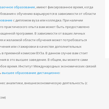
заочное образование
, имеют фиксированное время, когда
ебования к обучению варьируются в зависимости от области
зование
с дипломом вуза или колледжа. При наличии
го практического опыта вам может быть предоставлено
ращенной программе. В зависимости от ваших личных
ия и желаемой области обучения может потребоваться
учения или стажировки в качестве дополнительных
ь в приемной комиссии ВУЗа. В данном случае вам стоит
ения в это высшее заведение. В общем, вы можете сами
юбое время. Институт Международных экономических связей
ть
высшее образование дистанционно
:
нес аналитики, внешнеэкономическую деятельность (с
сом)