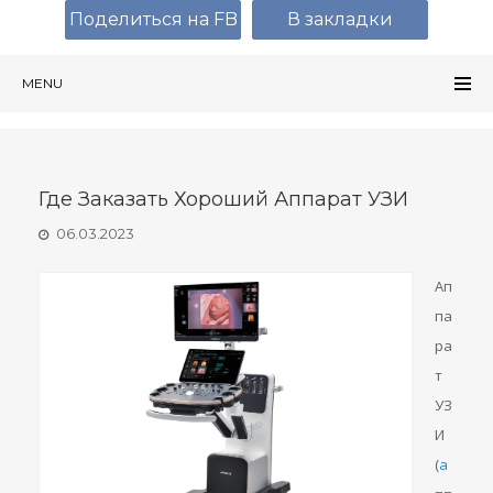
Поделиться на FB
В закладки
MENU
Где Заказать Хороший Аппарат УЗИ
06.03.2023
Ап
па
ра
т
УЗ
И
(
а