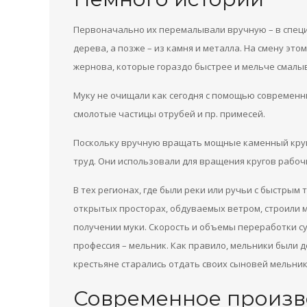
Первоначально их перемалывали вручную – в специ
дерева, а позже – из камня и металла. На смену 
жернова, которые гораздо быстрее и мельче смалыв
Муку не очищали как сегодня с помощью современн
смолотые частицы отрубей и пр. примесей.
Поскольку вручную вращать мощные каменный круги
труд. Они использовали для вращения кругов рабочи
В тех регионах, где были реки или ручьи с быстры
открытых просторах, обдуваемых ветром, строили 
получении муки. Скорость и объемы переработки с
профессия – мельник. Как правило, мельники были
крестьяне старались отдать своих сыновей мельник
Современное произв