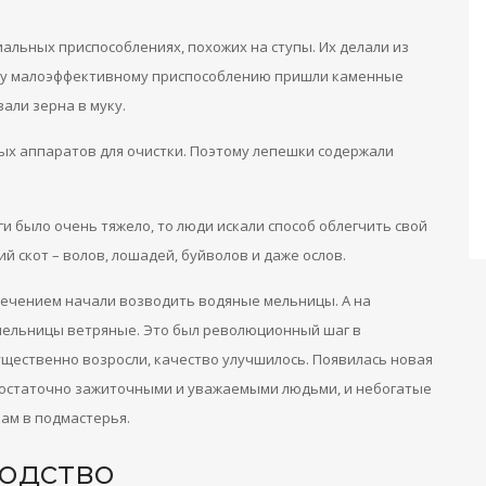
альных приспособлениях, похожих на ступы. Их делали из
этому малоэффективному приспособлению пришли каменные
али зерна в муку.
ых аппаратов для очистки. Поэтому лепешки содержали
 было очень тяжело, то люди искали способ облегчить свой
й скот – волов, лошадей, буйволов и даже ослов.
м течением начали возводить водяные мельницы. А на
мельницы ветряные. Это был революционный шаг в
ущественно возросли, качество улучшилось. Появилась новая
 достаточно зажиточными и уважаемыми людьми, и небогатые
ам в подмастерья.
одство