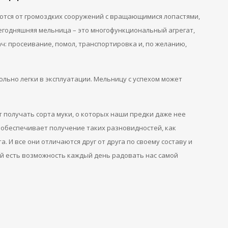
тся от громоздких сооружений с вращающимися лопастями,
егодняшняя мельница – это многофункциональный агрегат,
: просеивание, помол, транспортировка и, по желанию,
льно легки в эксплуатации. Мельницу с успехом может
получать сорта муки, о которых наши предки даже нее
 обеспечивает получение таких разновидностей, как
а. И все они отличаются друг от друга по своему составу и
ей есть возможность каждый день радовать нас самой