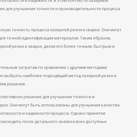
езопасности и надежности. В этом контексте лазерные
ие для улучшения точности и производительности процесса
кую точность процесса лазерной резки и сварки. Они могут
 для точной идентификации материалов. Таким образом,
рной резки и сварки, делая его более точным, быстрым и
ительным затратам по сравнению с другими методами
имо выбрать наиболее подходящий метод лазерной резки и
ием решения.
рспективное решение для улучшения точности и
арки. Они могут быть использованы для улучшения качества
опасности и надежности процесса. Однако принятие
оисходить после детального анализа всех доступных