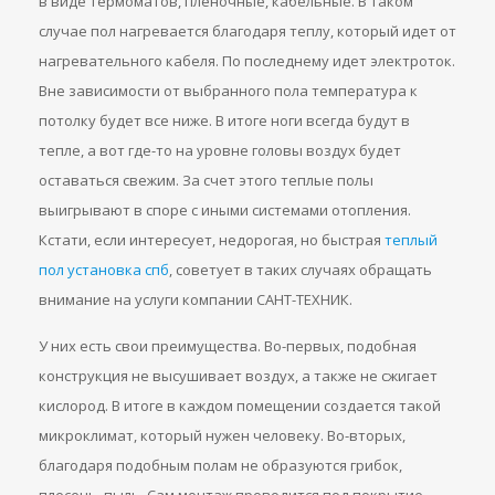
в виде термоматов, пленочные, кабельные. В таком
случае пол нагревается благодаря теплу, который идет от
нагревательного кабеля. По последнему идет электроток.
Вне зависимости от выбранного пола температура к
потолку будет все ниже. В итоге ноги всегда будут в
тепле, а вот где-то на уровне головы воздух будет
оставаться свежим. За счет этого теплые полы
выигрывают в споре с иными системами отопления.
Кстати, если интересует, недорогая, но быстрая
теплый
пол установка спб
, советует в таких случаях обращать
внимание на услуги компании САНТ-ТЕХНИК.
У них есть свои преимущества. Во-первых, подобная
конструкция не высушивает воздух, а также не сжигает
кислород. В итоге в каждом помещении создается такой
микроклимат, который нужен человеку. Во-вторых,
благодаря подобным полам не образуются грибок,