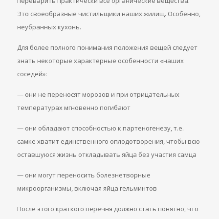
переварить практически все органические вещества.
Это своеобразные чистильщики наших жилищ. Особенно,
неубранных кухонь.
Для более полного понимания положения вещей следует
знать некоторые характерные особенности «наших
соседей»:
— они не переносят морозов и при отрицательных
температурах мгновенно погибают
— они обладают способностью к партеногенезу, т.е.
самке хватит единственного оплодотворения, чтобы всю
оставшуюся жизнь откладывать яйца без участия самца
— они могут переносить болезнетворные
микроорганизмы, включая яйца гельминтов
После этого краткого перечня должно стать понятно, что