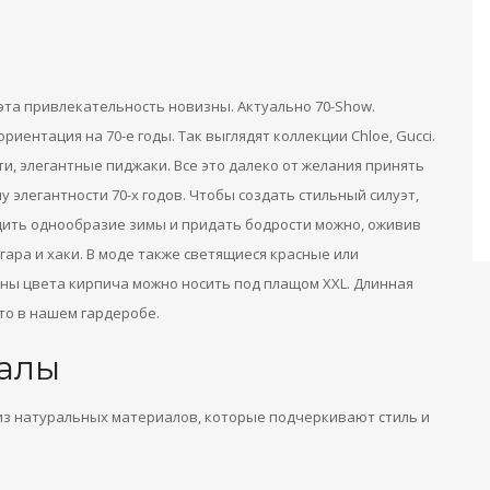
 эта привлекательность новизны. Актуально 70-Show.
иентация на 70-е годы. Так выглядят коллекции Chloe, Gucci.
ти, элегантные пиджаки. Все это далеко от желания принять
 элегантности 70-х годов. Чтобы создать стильный силуэт,
дить однообразие зимы и придать бодрости можно, оживив
гара и хаки. В моде также светящиеся красные или
ны цвета кирпича можно носить под плащом XXL. Длинная
то в нашем гардеробе.
алы
 из натуральных материалов, которые подчеркивают стиль и