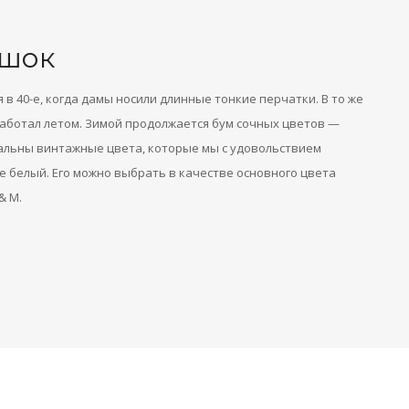
 шок
в 40-е, когда дамы носили длинные тонкие перчатки. В то же
работал летом. Зимой продолжается бум сочных цветов —
уальны винтажные цвета, которые мы с удовольствием
е белый. Его можно выбрать в качестве основного цвета
& M.