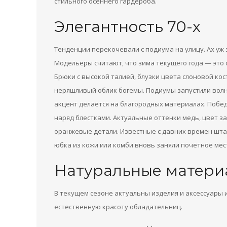
стильного осеннего гардероба.
Элегантность 70-х
Тенденции перекочевали с подиума на улицу. Ах уж
Модельеры считают, что зима текущего года — это ор
Брюки с высокой талией, блузки цвета слоновой кос
неряшливый облик богемы. Подиумы запустили волну
акцент делается на благородных материалах. Побе
наряд блестками. Актуальные оттенки медь, цвет за
оранжевые детали. Известные с давних времен шта
юбка из кожи или комби вновь заняли почетное мес
Натуральные матери
В текущем сезоне актуальны изделия и аксессуары
естественную красоту обладательниц.