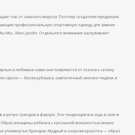
щает нас от сильного мороза. Поэтому создатели придумали
инающие профессиональную спортивную одежду для зимних
Miu Miu-, Marc Jacobs. Отдельного внимания заслуживают
рные и любимые нами они появляются от сезона к сезону.
ле гарсон — белая рубашка, симпатичный смокинг-пиджак и
и ретро-трендов в фаворе. Эти тенденции все еще в силе в
е). Образ женщины-ребенка с кукольной внешностью можно
е упомянутых брендов. Мудрый и озорная красотка — образ