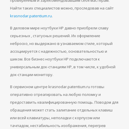
проверенным и зарекомендовавшим себя мастерам.
Найти таких специалистов можно, проследовав на сайт
krasnodar.patentium.ru
.
В деловом мире ноутбуки HP давно приобрели славу
серьезных , статусных решений. Их оформление
неброско, но выдержано в узнаваемом стиле, который
ассоциируется с надежностью, основательностью и
шиком. Все бизнес-ноутбуки HP подключаются к
универсальным док-станциям HP, в том числе, к удобной
док-станции-монитору.
В сервисном центре krasnodar.patentium.ru готовы
оперативно отреагировать на любую поломку и
предоставить квалифицированную помощь. Поводом для
обращения может стать залипание отдельных клавиш
или всей клавиатуры, неполадки с корпусом или
тачпадом, нестабильность изображения, перегрев