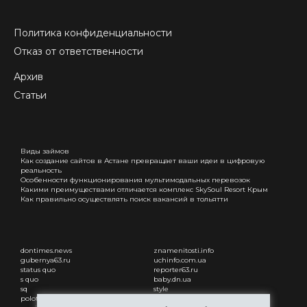
Политика конфиденциальности
Отказ от ответственности
Архив
Статьи
Виды займов
Как создание сайтов в Астане превращает ваши идеи в цифровую
реальность
Особенности функционирования мультимодальных перевозок
Какими преимуществами отличается комплекс SkySoul Resort Крым
Как правильно осуществлять поиск вакансий в тольятти
dontimes.news
znamenitosti.info
gubernya63.ru
uchinfo.com.ua
status quo
reporter63.ru
s quo
baby.dn.ua
sq
style
polotsk-portal.ru
status quo