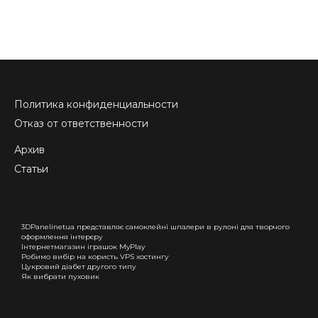
Политика конфиденциальности
Отказ от ответственности
Архив
Статьи
3DPanelinetua представляє самоклейні шпалери в рулоні для творчого
оформлення інтерєру
Інтернетмагазин іграшок MyPlay
Робимо вибір на користь VPS хостингу
Цукровий діабет другого типу
Як вибрати пуховик