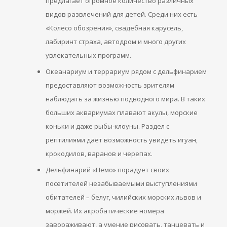
предлагает огромное количество различных
видов развлечений для детей. Среди них есть
«Колесо обозрения», свадебная карусель,
лабиринт страха, автодром и много других
увлекательных программ.
Океанариум и террариум рядом с дельфинарием
предоставляют возможность зрителям
наблюдать за жизнью подводного мира. В таких
больших аквариумах плавают акулы, морские
коньки и даже рыбы-клоуны. Раздел с
рептилиями дает возможность увидеть игуан,
крокодилов, варанов и черепах.
Дельфинарий «Немо» порадует своих
посетителей незабываемыми выступлениями
обитателей – белуг, чилийских морских львов и
моржей. Их акробатические номера
завораживают, а умение рисовать, танцевать и